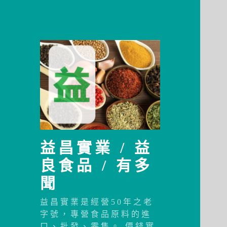
益昌實業 / 益
良食品 / 有多
聞
益昌實業是經營50年之老
字號，專營食品原料的進
口、批發、零售。 價錢實