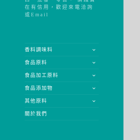
在有信用，歡迎來電洽詢
或Email
展
香料調味料
開
展
食品原料
子
開
選
展
食品加工原料
子
單
開
選
展
食品添加物
子
單
開
選
展
其他原料
子
單
開
選
關於我們
子
單
選
單