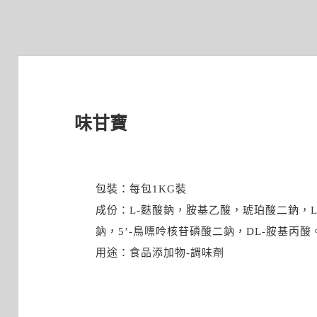
味甘寶
包裝：每包1KG裝
成份：L-麩酸鈉，胺基乙酸，琥珀酸二鈉，L
鈉，5’-鳥嘌呤核苷磷酸二鈉，DL-胺基丙酸
用途：食品添加物-調味劑