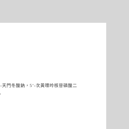
-天門冬酸鈉，5’-次黃嘌呤核苷磷酸二
。