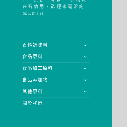
在有信用，歡迎來電洽詢
或Email
展
香料調味料
開
展
食品原料
子
開
選
展
食品加工原料
子
單
開
選
展
食品添加物
子
單
開
選
展
其他原料
子
單
開
選
關於我們
子
單
選
單