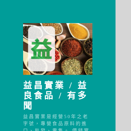
益昌實業 / 益
良食品 / 有多
聞
益昌實業是經營50年之老
字號，專營食品原料的進
口、批發、零售。 價錢實