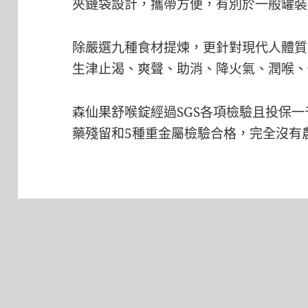
夾鏈袋設計，攜帶方便，有別於一般罐裝
除嚴選九種食材提煉，更針對現代人體質
生津止渴、爽聲、助消、降火氣、潤喉、
森仙果舒喉錠經過SGS各項檢驗且投保一
藥殘留和5種重金屬檢驗合格，完全沒有
文
章
導