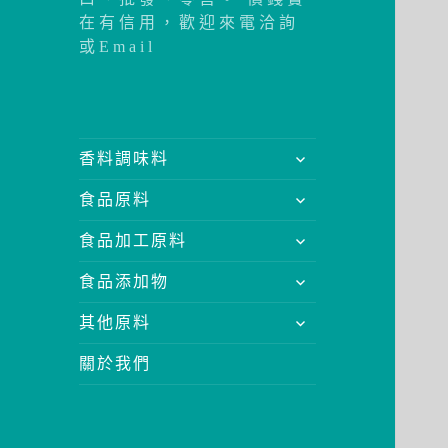
在有信用，歡迎來電洽詢
或Email
展
香料調味料
開
展
食品原料
子
開
選
展
食品加工原料
子
單
開
選
展
食品添加物
子
單
開
選
展
其他原料
子
單
開
選
關於我們
子
單
選
單