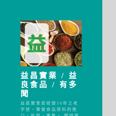
益昌實業 / 益
良食品 / 有多
聞
益昌實業是經營50年之老
字號，專營食品原料的進
口、批發、零售。 價錢實