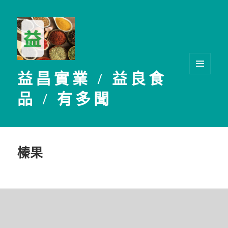
益昌實業 / 益良食
選單及
小工具
品 / 有多聞
榛果
文
章
導