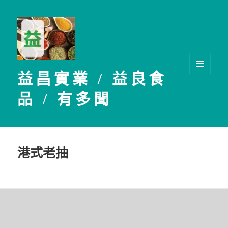
益昌實業 / 益良食
選單及
小工具
品 / 有多聞
港式老抽
文
章
導