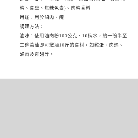
精、食鹽、焦糖色素)、肉精香料
用途：用於滷肉、醃
調理方法：
滷味：使用滷肉粉100公克、10碗水，約一碗半至
二碗醬油即可燉滷10斤的食材，如雞蛋、肉燥、
滷肉及雞翅等。
文
章
導
覽