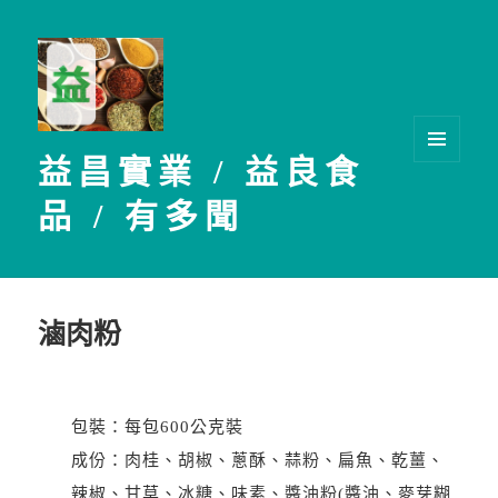
益昌實業 / 益良食
選單及
小工具
品 / 有多聞
滷肉粉
包裝：每包600公克裝
成份：肉桂、胡椒、蔥酥、蒜粉、扁魚、乾薑、
辣椒、甘草、冰糖、味素、醬油粉(醬油、麥芽糊