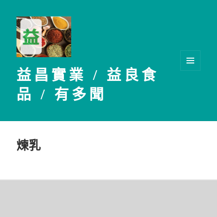
益昌實業 / 益良食
選單及
小工具
品 / 有多聞
煉乳
文
章
導