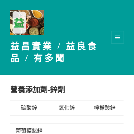
益昌實業 / 益良食
選單及
小工具
品 / 有多聞
營養添加劑-鋅劑
硫酸鋅
氧化鋅
檸檬酸鋅
葡萄糖酸鋅