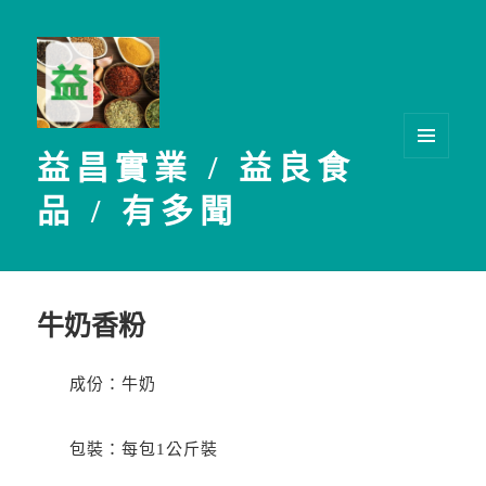
益昌實業 / 益良食
選單及
小工具
品 / 有多聞
牛奶香粉
成份：牛奶
包裝：每包1公斤裝