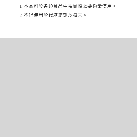
1.本品可於各類食品中視實際需要適量使用。
2.不得使用於代糖錠劑及粉末。
文
章
導
覽