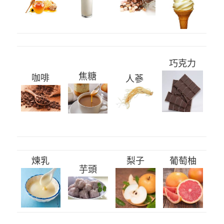
巧克力
焦糖
咖啡
人蔘
煉乳
梨子
葡萄柚
芋頭