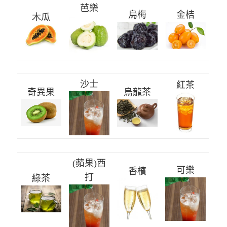
芭樂
烏梅
金桔
木瓜
沙士
紅茶
奇異果
烏龍茶
(蘋果)西
可樂
香檳
打
綠茶