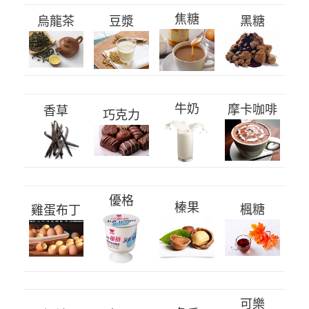
焦糖
烏龍茶
豆漿
黑糖
牛奶
摩卡咖啡
香草
巧克力
優格
榛果
楓糖
雞蛋布丁
可樂