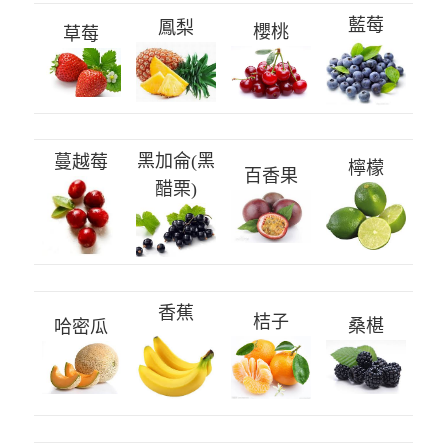
藍莓
鳳梨
櫻桃
草莓
黑加侖(黑
蔓越莓
檸檬
百香果
醋栗)
香蕉
桔子
桑椹
哈密瓜