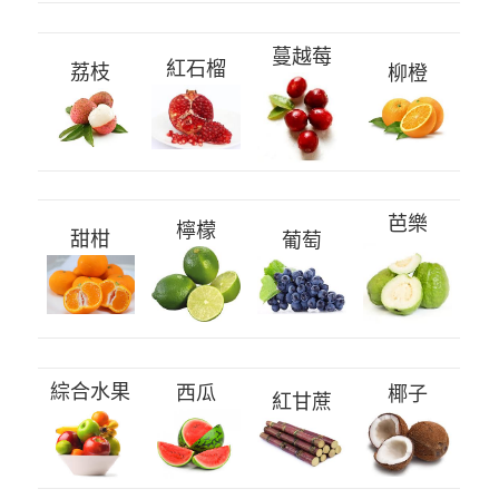
蔓越莓
紅石榴
荔枝
柳橙
芭樂
檸檬
甜柑
葡萄
綜合水果
西瓜
椰子
紅甘蔗