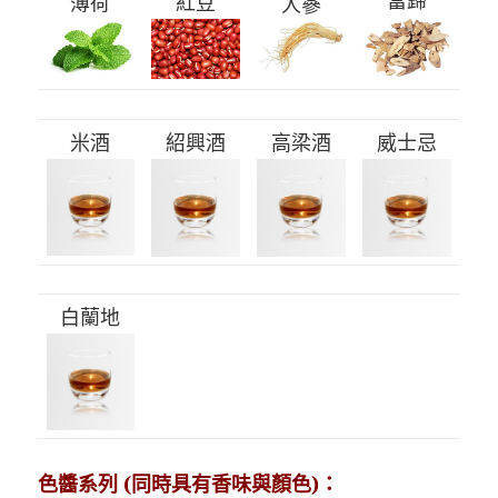
當歸
薄荷
紅豆
人蔘
米酒
紹興酒
高梁酒
威士忌
白蘭地
色醬系列 (同時具有香味與顏色)：