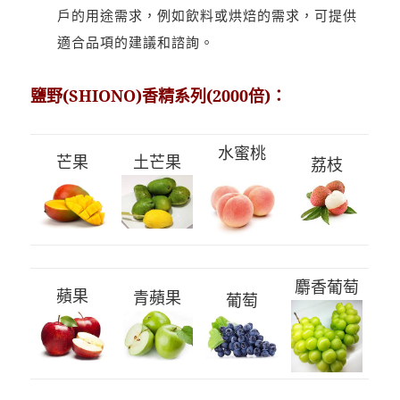
戶的用途需求，例如飲料或烘焙的需求，可提供
適合品項的建議和諮詢。
鹽野(SHIONO)香精系列(2000倍)：
水蜜桃
芒果
土芒果
荔枝
麝香葡萄
蘋果
青蘋果
葡萄