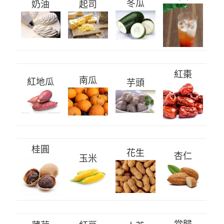
冬瓜
奶油
起司
紅棗
南瓜
紅地瓜
芋頭
桂圓
花生
杏仁
玉米