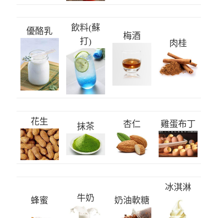
飲料(蘇
優酪乳
梅酒
打)
肉桂
花生
杏仁
雞蛋布丁
抹茶
冰淇淋
牛奶
蜂蜜
奶油軟糖