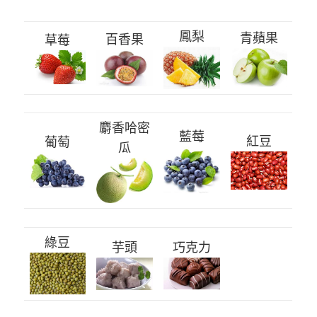
鳳梨
青蘋果
百香果
草莓
麝香哈密
藍莓
紅豆
葡萄
瓜
綠豆
芋頭
巧克力