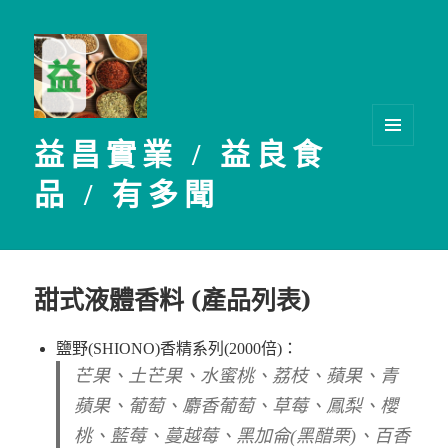
益昌實業 / 益良食
選單及
小工具
品 / 有多聞
甜式液體香料 (產品列表)
鹽野(SHIONO)香精系列(2000倍)：
芒果、土芒果、水蜜桃、荔枝、蘋果、青
蘋果、葡萄、麝香葡萄、草莓、鳳梨、櫻
桃、藍莓、蔓越莓、黑加侖(黑醋栗)、百香