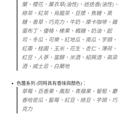
蘭、櫻花、薰衣草(油性)、迷迭香(油性)、
綠茶、紅茶、烏龍茶、豆漿、焦糖、黑
糖、香草、巧克力、牛奶、摩卡咖啡、雞
蛋布丁、優格、榛果、楓糖、奶油、起
司、冬瓜、可樂、紅地瓜、南瓜、芋頭、
紅棗、桂圓、玉米、花生、杏仁、薄荷、
紅豆、人蔘、當歸、米酒、紹興酒、高梁
酒、威士忌、白蘭地
色醬系列 (同時具有香味與顏色)：
草莓、百香果、鳳梨、青蘋果、葡萄、麝
香哈密瓜、藍莓、紅豆、綠豆、芋頭、巧
克力