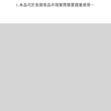
1.本品可於各類食品中視實際需要適量使用。
文
章
導
覽