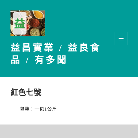
益昌實業 / 益良食
選單及
小工具
品 / 有多聞
紅色七號
包裝：一包1公斤
文
章