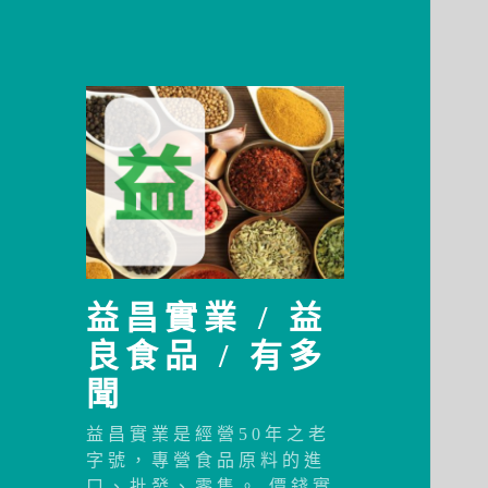
益昌實業 / 益
良食品 / 有多
聞
益昌實業是經營50年之老
字號，專營食品原料的進
口、批發、零售。 價錢實