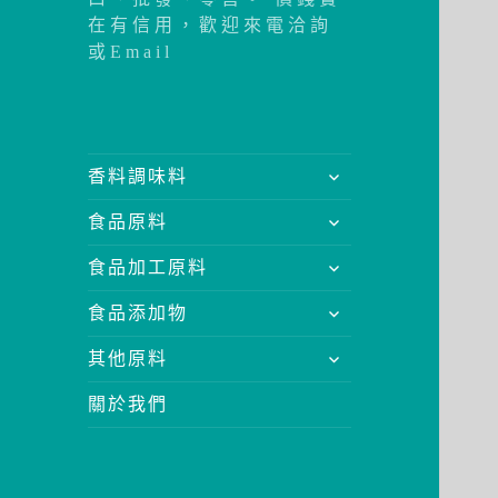
在有信用，歡迎來電洽詢
或Email
展
香料調味料
開
展
食品原料
子
開
選
展
食品加工原料
子
單
開
選
展
食品添加物
子
單
開
選
展
其他原料
子
單
開
選
關於我們
子
單
選
單