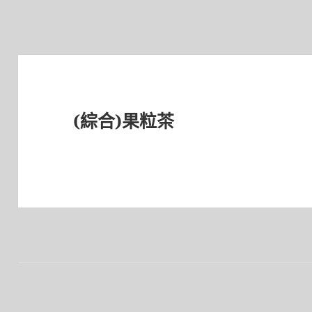
(綜合)果粒茶
文
章