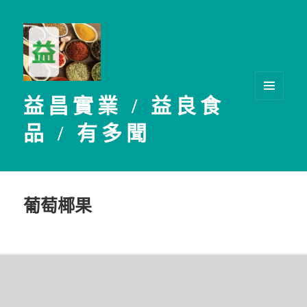
益昌實業 / 益良食
選單及
小工具
品 / 有多聞
葡萄椰果
文
章
導