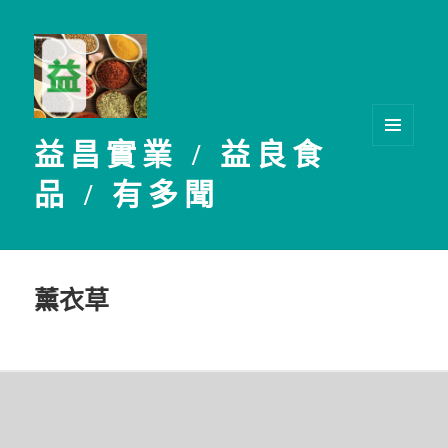
益昌實業 / 益良食
選單及
小工具
品 / 有多聞
薰衣草
文
章
導