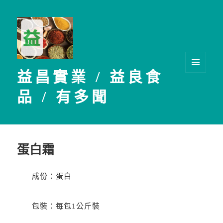
益昌實業 / 益良食
選單及
小工具
品 / 有多聞
蛋白霜
成份：蛋白
包裝：每包1公斤裝