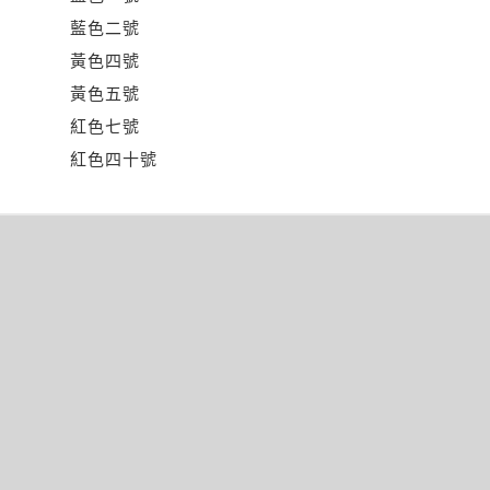
藍色二號
黃色四號
黃色五號
紅色七號
紅色四十號
文
章
導
覽