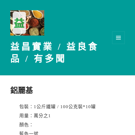
益昌實業 / 益良食
選單及
小工具
品 / 有多聞
鋁麗基
包裝：1公斤鐵罐 / 100公克裝*10罐
用量：萬分之1
顏色：
藍色一號