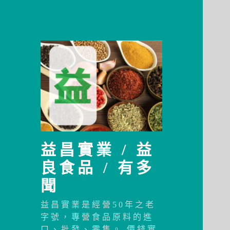
益昌實業 / 益
良食品 / 有多
聞
益昌實業是經營50年之老
字號，專營食品原料的進
口、批發、零售。 價錢實