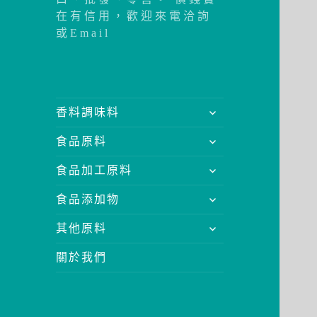
在有信用，歡迎來電洽詢
或Email
展
香料調味料
開
展
食品原料
子
開
選
展
食品加工原料
子
單
開
選
展
食品添加物
子
單
開
選
展
其他原料
子
單
開
選
關於我們
子
單
選
單