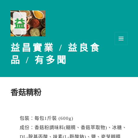
益昌實業 / 益良食
選單及
小工具
品 / 有多聞
香菇精粉
包裝：每包1斤裝 (600g)
成份：香菇粉調味料(糊精、香菇萃取物)、冰糖、
DL-胺基丙酸、味素(L-麩酸鈉)、鹽、麥芽糊精