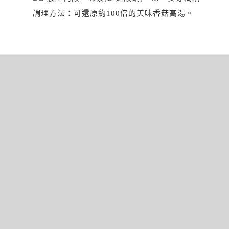
調理方法：可還原約100倍的美味香菇高湯。
文
章
導
覽