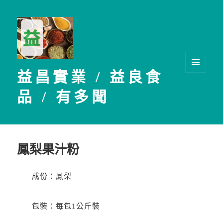
益昌實業 / 益良食
選單及
小工具
品 / 有多聞
鳳梨果汁粉
成份：鳳梨
包裝：每包1公斤裝