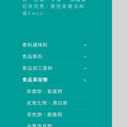
在有信用，歡迎來電洽詢
或Email
展
香料調味料
開
展
食品原料
子
開
選
展
食品加工原料
子
單
開
選
展
食品添加物
子
單
開
選
防腐劑 / 殺菌劑
子
單
選
抗氧化劑 / 漂白劑
單
保色劑 / 膨脹劑
品質改良劑