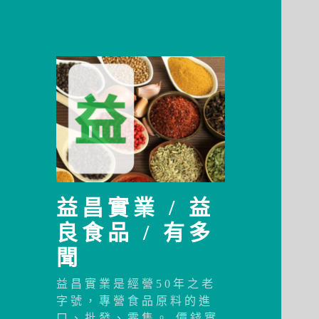
益昌實業 / 益
良食品 / 有多
聞
益昌實業是經營50年之老
字號，專營食品原料的進
口、批發、零售。 價錢實