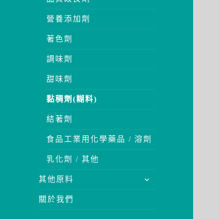
營養添加劑
著色劑
調味劑
甜味劑
黏稠劑(糊料)
結著劑
食品工業用化學藥品 / 溶劑
乳化劑 / 其他
展
其他原料
開
關於我們
子
選