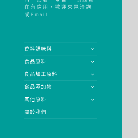
在有信用，歡迎來電洽詢
或Email
展
香料調味料
開
展
食品原料
子
開
選
展
食品加工原料
子
單
開
選
展
食品添加物
子
單
開
選
展
其他原料
子
單
開
選
關於我們
子
單
選
單