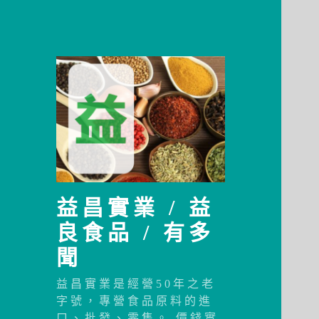
益昌實業 / 益
良食品 / 有多
聞
益昌實業是經營50年之老
字號，專營食品原料的進
口、批發、零售。 價錢實