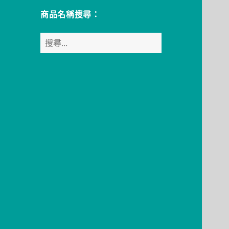
商品名稱搜尋：
搜
尋
關
鍵
字: