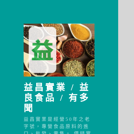
益昌實業 / 益
良食品 / 有多
聞
益昌實業是經營50年之老
字號，專營食品原料的進
口、批發、零售。 價錢實