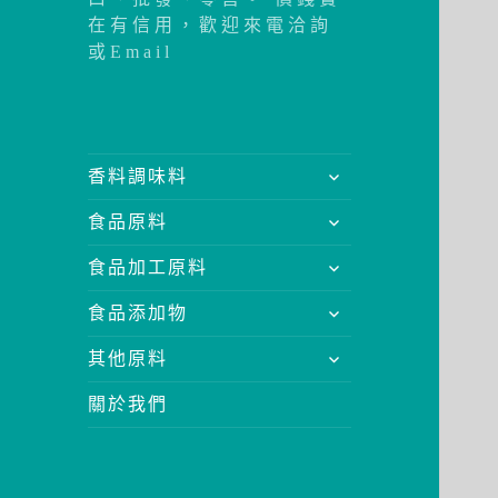
在有信用，歡迎來電洽詢
或Email
展
香料調味料
開
展
食品原料
子
開
選
展
食品加工原料
子
單
開
選
展
食品添加物
子
單
開
選
展
其他原料
子
單
開
選
關於我們
子
單
選
單