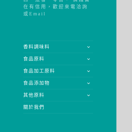
在有信用，歡迎來電洽詢
或Email
展
香料調味料
開
展
食品原料
子
開
選
展
食品加工原料
子
單
開
選
展
食品添加物
子
單
開
選
展
其他原料
子
單
開
選
關於我們
子
單
選
單