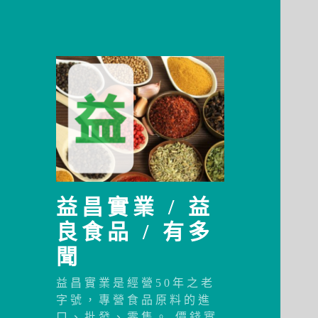
益昌實業 / 益
良食品 / 有多
聞
益昌實業是經營50年之老
字號，專營食品原料的進
口、批發、零售。 價錢實