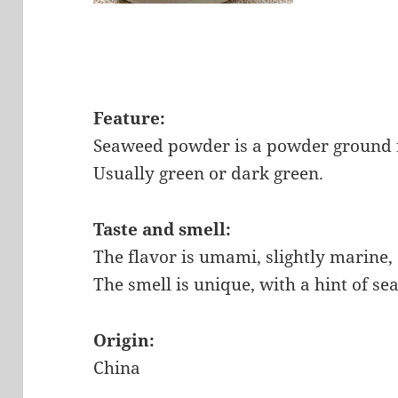
Feature:
Seaweed powder is a powder ground 
Usually green or dark green.
Taste and smell:
The flavor is umami, slightly marine, 
The smell is unique, with a hint of s
Origin:
China